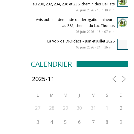
au 230, 232, 234, 236 et 238, chemin des Oeillets
26 juin 2026 - 15 h 10 min
Avis public – demande de dérogation mineure
au 885, chemin du Lac-Thomas
26 juin 2026 - 15 h 07 min
La Voix de St-Didace – juin et juillet 2026
16 juin 2026 - 21 h 36 min
CALENDRIER
L
M
M
J
V
S
D
27
28
29
30
31
1
2
3
4
5
6
7
8
9