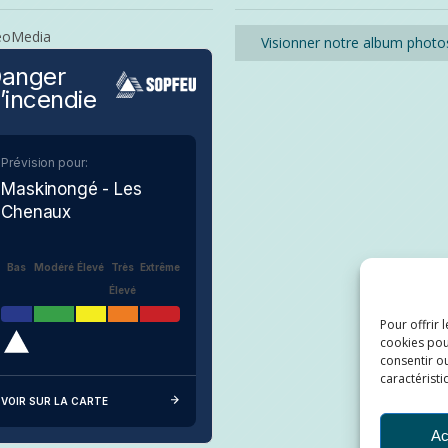
eoMedia
Visionner notre album photo
anger
’incendie
Prévision pour:
Maskinongé - Les
Chenaux
Bas
Modéré
Élevé
Très
Extrême
Élevé
Pour offrir 
cookies pou
consentir ou
caractéristi
VOIR SUR LA CARTE
Ac