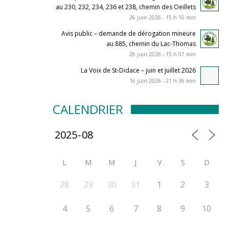
au 230, 232, 234, 236 et 238, chemin des Oeillets
26 juin 2026 - 15 h 10 min
Avis public – demande de dérogation mineure
au 885, chemin du Lac-Thomas
26 juin 2026 - 15 h 07 min
La Voix de St-Didace – juin et juillet 2026
16 juin 2026 - 21 h 36 min
CALENDRIER
L
M
M
J
V
S
D
28
29
30
31
1
2
3
4
5
6
7
8
9
10