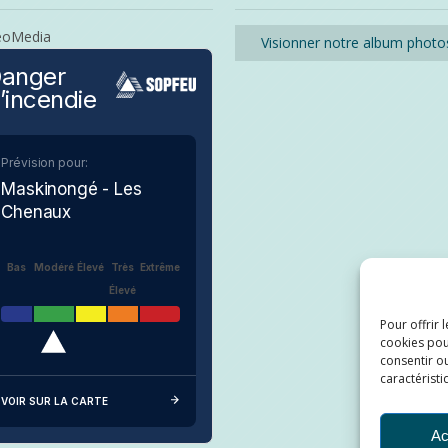
eoMedia
Visionner notre album photo
anger
’incendie
Prévision pour:
Maskinongé - Les
Chenaux
Bas
Modéré
Élevé
Très
Extrême
Élevé
Pour offrir 
cookies pou
consentir ou
caractéristi
VOIR SUR LA CARTE
Ac