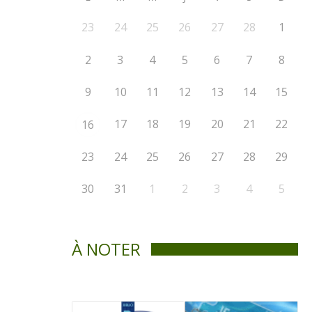
23
24
25
26
27
28
1
2
3
4
5
6
7
8
9
10
11
12
13
14
15
17
18
19
20
21
22
16
23
24
25
26
27
28
29
30
31
1
2
3
4
5
À NOTER