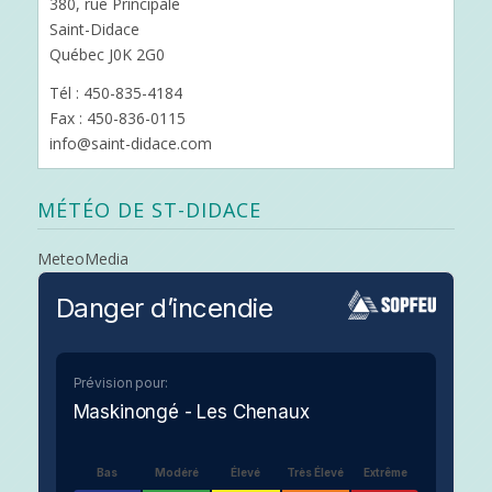
380, rue Principale
Saint-Didace
Québec J0K 2G0
Tél : 450-835-4184
Fax : 450-836-0115
info@saint-didace.com
MÉTÉO DE ST-DIDACE
MeteoMedia
Danger d’incendie
Prévision pour:
Maskinongé - Les Chenaux
Bas
Modéré
Élevé
Très Élevé
Extrême