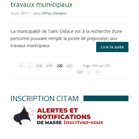
travaux municipaux
/
9 juin 2015
dans
Offres d'emploi
La municipalité de Saint-Didace est à la recherche d’une
personne pouvant remplir le poste de préposé(e) aux
travaux municipaux.
Lire la suite
«
‹
218
219
220
221
Page 220 sur 253
222
›
»
INSCRIPTION CITAM