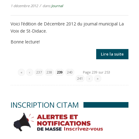
/
1 décembre 2012
dans
Journal
Voici l’édition de Décembre 2012 du journal municipal La
Voix de St-Didace.
Bonne lecture!
Lire la suite
«
‹
237
238
239
240
Page 239 sur 253
241
›
»
INSCRIPTION CITAM