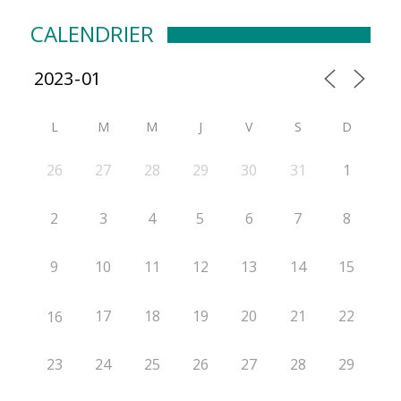
CALENDRIER
L
M
M
J
V
S
D
26
27
28
29
30
31
1
2
3
4
5
6
7
8
9
10
11
12
13
14
15
17
18
19
20
21
22
16
23
24
25
26
27
28
29