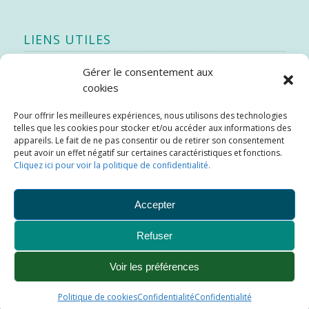
LIENS UTILES
Gérer le consentement aux
Quoi de neuf
cookies
SEAO
Pour offrir les meilleures expériences, nous utilisons des technologies
Stratégie québécoise d’économie d’eau potable
telles que les cookies pour stocker et/ou accéder aux informations des
Bibliothèque
appareils. Le fait de ne pas consentir ou de retirer son consentement
peut avoir un effet négatif sur certaines caractéristiques et fonctions.
Météo locale
Cliquez ici pour voir la politique de confidentialité.
SOPFEU
Accepter
Refuser
Municipalité de Saint-Didace -
Conception :
Kajoom.Ca
Voir les préférences
Ajouter aux favoris
Plan du site
Liens utiles
Politique de cookies
Confidentialité
Confidentialité
Conditions d’utilisation
Confidentialité
Nous joindre