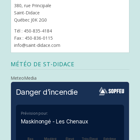
380, rue Principale
Saint-Didace
Québec J0K 2G0
Tél : 450-835-4184
Fax : 450-836-0115
info@saint-didace.com
MÉTÉO DE ST-DIDACE
MeteoMedia
Danger d’incendie
Prévision pour:
Maskinongé - Les Chenaux
Bas
Modéré
Élevé
Très Élevé
Extrême