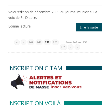
Voici l’édition de décembre 2009 du journal municipal La
voix de St-Didace.
Bonne lecture!
Lire la suite
«
‹
247
248
249
250
Page 249 sur 253
251
›
»
INSCRIPTION CITAM
INSCRIPTION VOILÀ