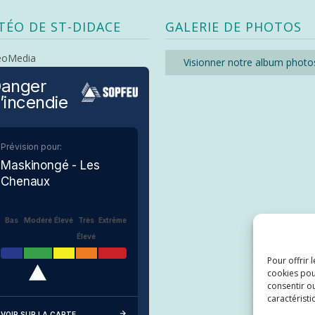
TÉO DE ST-DIDACE
GALERIE DE PHOTOS
eoMedia
Visionner notre album photo
anger
’incendie
Prévision pour:
Maskinongé - Les
Chenaux
Bas
Modéré
Élevé
Très
Extrême
Élevé
Pour offrir 
cookies pou
consentir ou
caractéristi
VOIR SUR LA CARTE