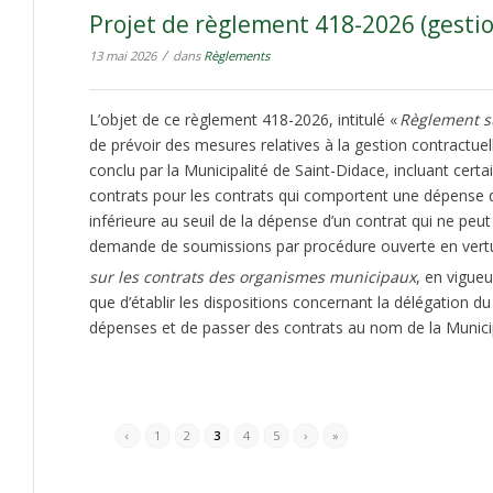
Projet de règlement 418-2026 (gestio
/
13 mai 2026
dans
Règlements
L’objet de ce règlement 418-2026, intitulé «
Règlement su
de prévoir des mesures relatives à la gestion contractuel
conclu par la Municipalité de Saint-Didace, incluant cert
contrats pour les contrats qui comportent une dépense 
inférieure au seuil de la dépense d’un contrat qui ne peu
demande de soumissions par procédure ouverte en vertu d
sur les contrats des organismes municipaux
, en vigueu
que d’établir les dispositions concernant la délégation du
dépenses et de passer des contrats au nom de la Municip
‹
1
2
3
4
5
›
»