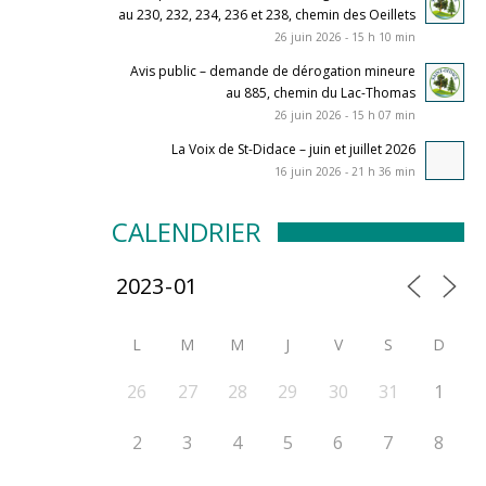
au 230, 232, 234, 236 et 238, chemin des Oeillets
26 juin 2026 - 15 h 10 min
Avis public – demande de dérogation mineure
au 885, chemin du Lac-Thomas
26 juin 2026 - 15 h 07 min
La Voix de St-Didace – juin et juillet 2026
16 juin 2026 - 21 h 36 min
CALENDRIER
L
M
M
J
V
S
D
26
27
28
29
30
31
1
2
3
4
5
6
7
8