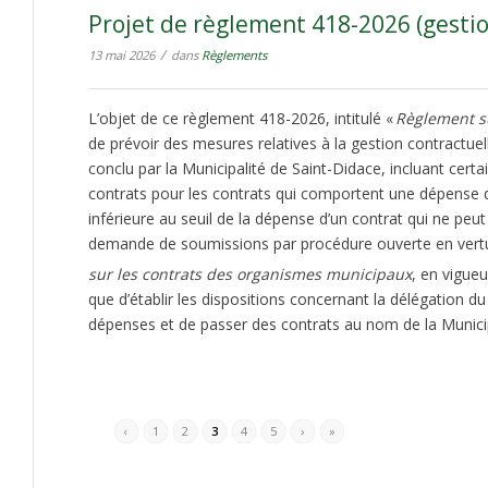
Projet de règlement 418-2026 (gestio
/
13 mai 2026
dans
Règlements
L’objet de ce règlement 418-2026, intitulé «
Règlement su
de prévoir des mesures relatives à la gestion contractuel
conclu par la Municipalité de Saint-Didace, incluant cert
contrats pour les contrats qui comportent une dépense 
inférieure au seuil de la dépense d’un contrat qui ne peu
demande de soumissions par procédure ouverte en vertu d
sur les contrats des organismes municipaux
, en vigueu
que d’établir les dispositions concernant la délégation du
dépenses et de passer des contrats au nom de la Municip
‹
1
2
3
4
5
›
»