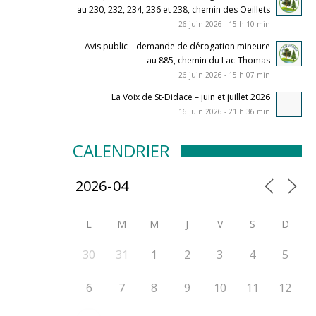
au 230, 232, 234, 236 et 238, chemin des Oeillets
26 juin 2026 - 15 h 10 min
Avis public – demande de dérogation mineure
au 885, chemin du Lac-Thomas
26 juin 2026 - 15 h 07 min
La Voix de St-Didace – juin et juillet 2026
16 juin 2026 - 21 h 36 min
CALENDRIER
L
M
M
J
V
S
D
30
31
1
2
3
4
5
6
7
8
9
10
11
12