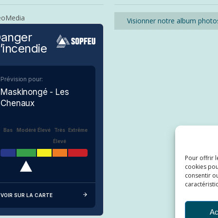
eoMedia
Visionner notre album photo
anger
’incendie
Prévision pour:
Maskinongé - Les
Chenaux
Bas
Modéré
Élevé
Très
Extrême
Élevé
Pour offrir 
cookies pou
consentir ou
caractéristi
VOIR SUR LA CARTE
Ac