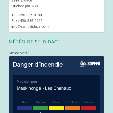
Saint-Didace
Québec J0K 2G0
Tél : 450-835-4184
Fax : 450-836-0115
info@saint-didace.com
MÉTÉO DE ST-DIDACE
MeteoMedia
Danger d’incendie
Prévision pour:
Maskinongé - Les Chenaux
Bas
Modéré
Élevé
Très Élevé
Extrême