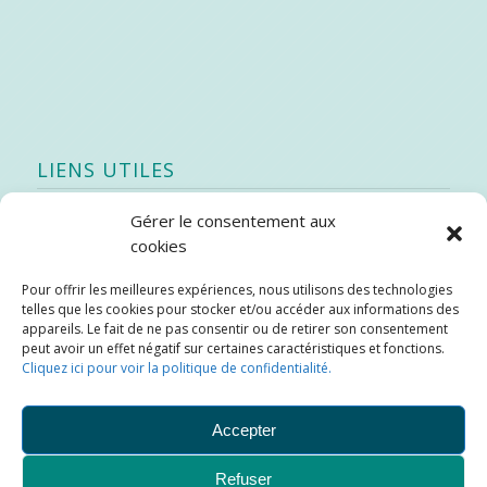
LIENS UTILES
Gérer le consentement aux
Quoi de neuf
cookies
SEAO
Pour offrir les meilleures expériences, nous utilisons des technologies
Stratégie québécoise d’économie d’eau potable
telles que les cookies pour stocker et/ou accéder aux informations des
Bibliothèque
appareils. Le fait de ne pas consentir ou de retirer son consentement
peut avoir un effet négatif sur certaines caractéristiques et fonctions.
Météo locale
Cliquez ici pour voir la politique de confidentialité.
SOPFEU
Accepter
Refuser