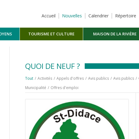
Accueil
Nouvelles
Calendrier
Répertoire
TOYENS
TOURISME ET CULTURE
MAISON DE LA RIVIÈRE
MASKINONGÉ
QUOI DE NEUF ?
Tout
/
Activités
/
Appels d'offres
/
Avis publics
/
Avis publics
/
Municipalité
/
Offres d'emploi