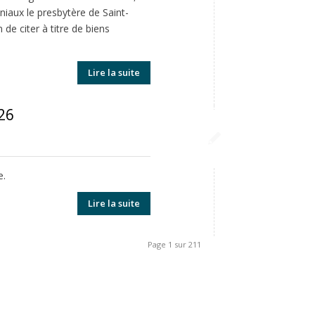
oniaux le presbytère de Saint-
 de citer à titre de biens
Lire la suite
026
re.
Lire la suite
Page 1 sur 211