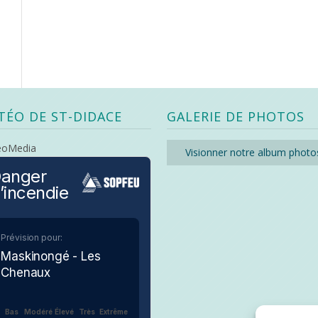
TÉO DE ST-DIDACE
GALERIE DE PHOTOS
eoMedia
Visionner notre album photo
anger
’incendie
Prévision pour:
Maskinongé - Les
Chenaux
Bas
Modéré
Élevé
Très
Extrême