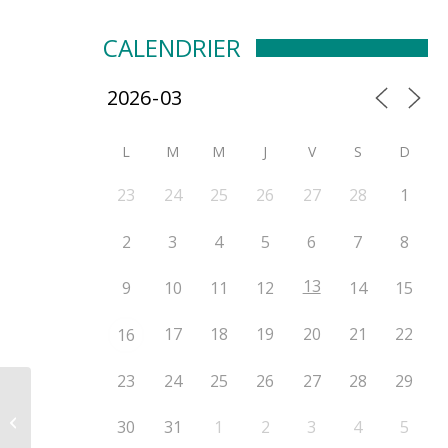
CALENDRIER
L
M
M
J
V
S
D
23
24
25
26
27
28
1
2
3
4
5
6
7
8
13
9
10
11
12
14
15
17
18
19
20
21
22
16
23
24
25
26
27
28
29
Des mesures
concrètes pour la
30
31
1
2
3
4
5
gestion de