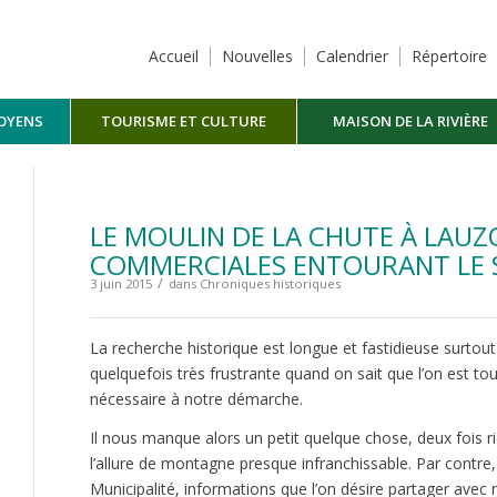
Accueil
Nouvelles
Calendrier
Répertoire
TOYENS
TOURISME ET CULTURE
MAISON DE LA RIVIÈRE
MASKINONGÉ
LE MOULIN DE LA CHUTE À LAUZ
COMMERCIALES ENTOURANT LE S
/
3 juin 2015
dans
Chroniques historiques
La recherche historique est longue et fastidieuse surto
quelquefois très frustrante quand on sait que l’on est t
nécessaire à notre démarche.
Il nous manque alors un petit quelque chose, deux fois r
l’allure de montagne presque infranchissable. Par contre, 
Municipalité, informations que l’on désire partager avec 