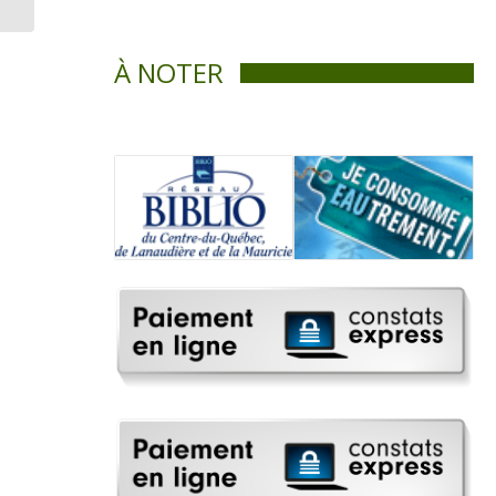
l’environnement du lac
Maskinongé...
À NOTER