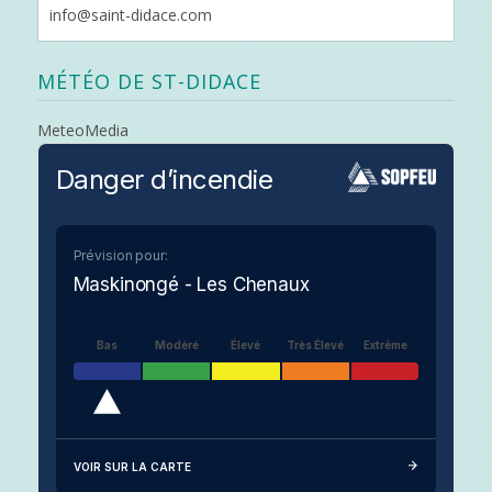
info@saint-didace.com
MÉTÉO DE ST-DIDACE
MeteoMedia
Danger d’incendie
Prévision pour:
Maskinongé - Les Chenaux
Bas
Modéré
Élevé
Très Élevé
Extrême
VOIR SUR LA CARTE