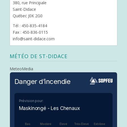
380, rue Principale
Saint-Didace
Québec J0K 2G0
Tél : 450-835-4184
Fax : 450-836-0115
info@saint-didace.com
MÉTÉO DE ST-DIDACE
MeteoMedia
Danger d’incendie
Prévision pour:
Maskinongé - Les Chenaux
Bas
Modéré
Élevé
Très Élevé
Extrême