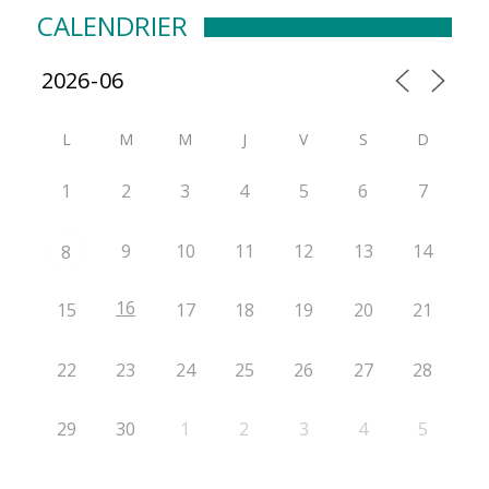
CALENDRIER
L
M
M
J
V
S
D
1
2
3
4
5
6
7
9
10
11
12
13
14
8
16
15
17
18
19
20
21
22
23
24
25
26
27
28
29
30
1
2
3
4
5