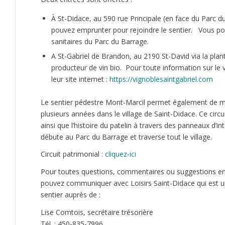
À St-Didace, au 590 rue Principale (en face du Parc d
pouvez emprunter pour rejoindre le sentier. Vous pouv
sanitaires du Parc du Barrage.
A St-Gabriel de Brandon, au 2190 St-David via la plan
producteur de vin bio. Pour toute information sur le v
leur site internet :
https://vignoblesaintgabriel.com
Le sentier pédestre Mont-Marcil permet également de mett
plusieurs années dans le village de Saint-Didace. Ce circui
ainsi que l’histoire du patelin à travers des panneaux d’i
débute au Parc du Barrage et traverse tout le village.
Circuit patrimonial :
cliquez-ici
Pour toutes questions, commentaires ou suggestions en 
pouvez communiquer avec Loisirs Saint-Didace qui est un
sentier auprès de :
Lise Comtois, secrétaire trésorière
Tél. : 450-835-7996