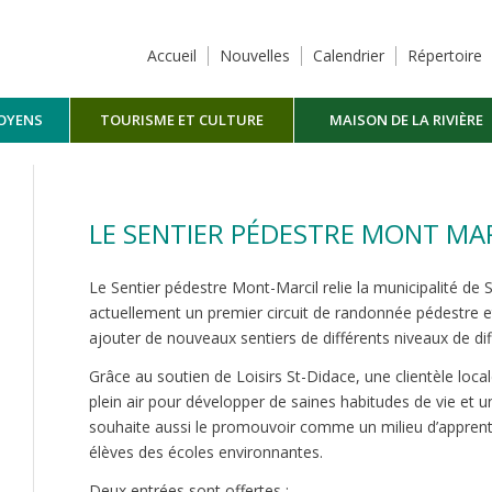
Accueil
Nouvelles
Calendrier
Répertoire
TOYENS
TOURISME ET CULTURE
MAISON DE LA RIVIÈRE
MASKINONGÉ
LE SENTIER PÉDESTRE MONT MA
Le Sentier pédestre Mont-Marcil relie la municipalité de S
actuellement un premier circuit de randonnée pédestre e
ajouter de nouveaux sentiers de différents niveaux de diff
Grâce au soutien de Loisirs St-Didace, une clientèle loca
plein air pour développer de saines habitudes de vie et
souhaite aussi le promouvoir comme un milieu d’apprent
élèves des écoles environnantes.
Deux entrées sont offertes :