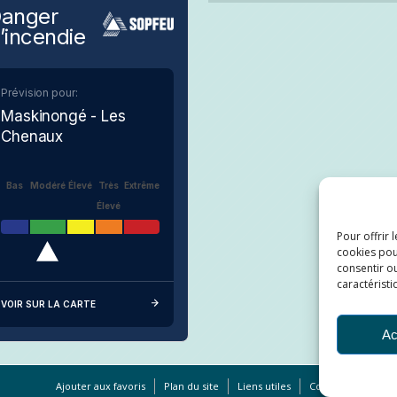
anger
’incendie
Prévision pour:
Maskinongé - Les
Chenaux
Bas
Modéré
Élevé
Très
Extrême
Élevé
Pour offrir 
cookies pou
consentir ou
caractéristi
VOIR SUR LA CARTE
Ac
Ajouter aux favoris
Plan du site
Liens utiles
Conditions d’utilis