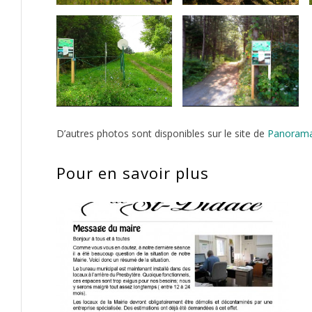
Marcil
Marcil
Sentier Mont
Sentier Mont
Didace
Gabriel
Barage de Saint-
Vignoble Saint-
D’autres photos sont disponibles sur le site de
Panorama
face au Parc du
Marcil – Entrée
Marcil – Entrée
Sentier Mont
Sentier Mont
Pour en savoir plus