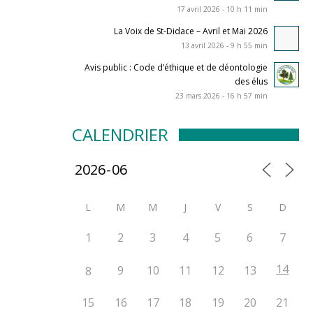
17 avril 2026 - 10 h 11 min
La Voix de St-Didace – Avril et Mai 2026
13 avril 2026 - 9 h 55 min
Avis public : Code d’éthique et de déontologie
des élus
23 mars 2026 - 16 h 57 min
CALENDRIER
L
M
M
J
V
S
D
1
2
3
4
5
6
7
14
9
10
11
12
13
8
15
16
17
18
19
20
21