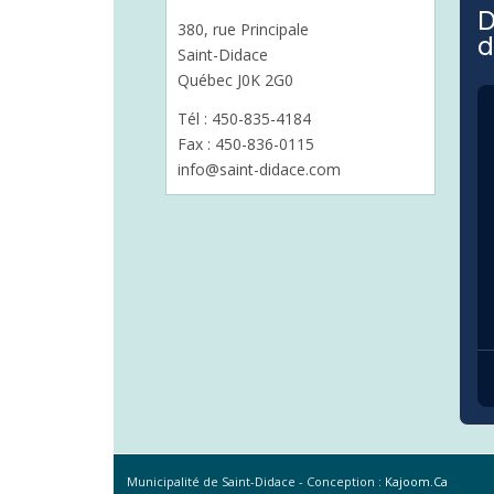
D
380, rue Principale
d
Saint-Didace
Québec J0K 2G0
Tél : 450-835-4184
Fax : 450-836-0115
info@saint-didace.com
Municipalité de Saint-Didace -
Conception :
Kajoom.Ca