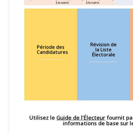
Révision de
RDV 380 rue
Période des
Du 19
la Liste
Principale le
Candidatures
Électorale
septembre au
17 et 18
3 octobre.
octobre
Utilisez le
Guide de l’Électeur
fournit pa
informations de base sur l