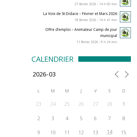
27 février 2026 - 14 h 00 min
La Voix de St-Didace – Février et Mars 2026
18 février 2026 - 14 h 41 min
Offre d’emploi – Animateur Camp de jour
municipal
11 février 2026 - 9 h 24 min
CALENDRIER
L
M
M
J
V
S
D
23
24
25
26
27
28
1
2
3
4
5
6
7
8
14
9
10
11
12
13
15