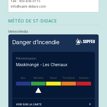
Fax : 450-836-0115
info@saint-didace.com
MÉTÉO DE ST-DIDACE
MeteoMedia
Danger d’incendie
Prévision pour:
Maskinongé - Les Chenaux
Bas
Modéré
Élevé
Très Élevé
Extrême
VOIR SUR LA CARTE