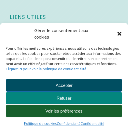
LIENS UTILES
Gérer le consentement aux
Quoi de neuf
cookies
SEAO
Pour offrir les meilleures expériences, nous utilisons des technologies
Stratégie québécoise d’économie d’eau potable
telles que les cookies pour stocker et/ou accéder aux informations des
Bibliothèque
appareils. Le fait de ne pas consentir ou de retirer son consentement
peut avoir un effet négatif sur certaines caractéristiques et fonctions.
Météo locale
Cliquez ici pour voir la politique de confidentialité.
SOPFEU
Accepter
Refuser
Municipalité de Saint-Didace -
Conception :
Kajoom.Ca
Voir les préférences
Ajouter aux favoris
Plan du site
Liens utiles
Politique de cookies
Confidentialité
Confidentialité
Conditions d’utilisation
Confidentialité
Nous joindre