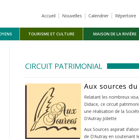
Accueil
Nouvelles
Calendrier
Répertoire
TOYENS
TOURISME ET CULTURE
MAISON DE LA RIVIÈRE
MASKINONGÉ
CIRCUIT PATRIMONIAL
Aux sources du
Relatant les nombreux visage
Didace, ce circuit patrimoni
une réalisation de la Sociét
D’Autray-Joliette
Aux Sources aspirait d’abor
de D’Autray en soutenant l