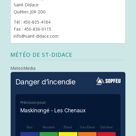
Saint-Didace
Québec J0K 2G0
Tél : 450-835-4184
Fax : 450-836-0115
info@saint-didace.com
MÉTÉO DE ST-DIDACE
MeteoMedia
Danger d’incendie
Prévision pour:
Maskinongé - Les Chenaux
Bas
Modéré
Élevé
Très Élevé
Extrême