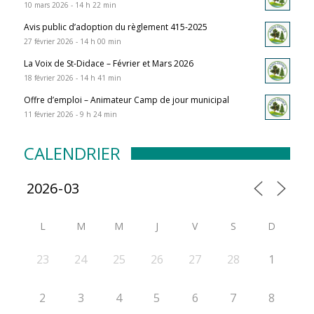
10 mars 2026 - 14 h 22 min
Avis public d’adoption du règlement 415-2025
27 février 2026 - 14 h 00 min
La Voix de St-Didace – Février et Mars 2026
18 février 2026 - 14 h 41 min
Offre d’emploi – Animateur Camp de jour municipal
11 février 2026 - 9 h 24 min
CALENDRIER
L
M
M
J
V
S
D
23
24
25
26
27
28
1
2
3
4
5
6
7
8