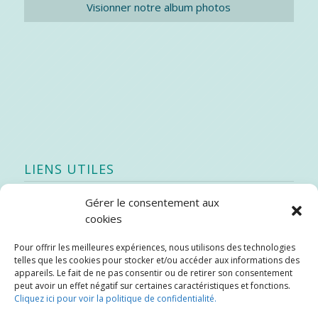
Visionner notre album photos
LIENS UTILES
Gérer le consentement aux
Quoi de neuf
cookies
SEAO
Pour offrir les meilleures expériences, nous utilisons des technologies
Stratégie québécoise d’économie d’eau potable
telles que les cookies pour stocker et/ou accéder aux informations des
Bibliothèque
appareils. Le fait de ne pas consentir ou de retirer son consentement
peut avoir un effet négatif sur certaines caractéristiques et fonctions.
Météo locale
Cliquez ici pour voir la politique de confidentialité.
SOPFEU