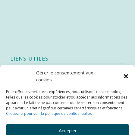
LIENS UTILES
Gérer le consentement aux
Quoi de neuf
cookies
SEAO
Pour offrir les meilleures expériences, nous utilisons des technologies
Stratégie québécoise d’économie d’eau potable
telles que les cookies pour stocker et/ou accéder aux informations des
Bibliothèque
appareils. Le fait de ne pas consentir ou de retirer son consentement
peut avoir un effet négatif sur certaines caractéristiques et fonctions.
Météo locale
Cliquez ici pour voir la politique de confidentialité.
SOPFEU
Accepter