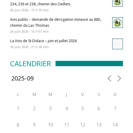
234, 236 et 238, chemin des Oeillets
26 juin 2026 - 15 h 10 min
Avis public – demande de dérogation mineure au 885,
chemin du Lac-Thomas
26 juin 2026 - 15 h 07 min
La Voix de St-Didace – juin et juillet 2026
16 juin 2026 - 21 h 36 min
CALENDRIER
L
M
M
J
V
S
D
1
2
3
4
5
6
7
9
10
11
12
13
14
8