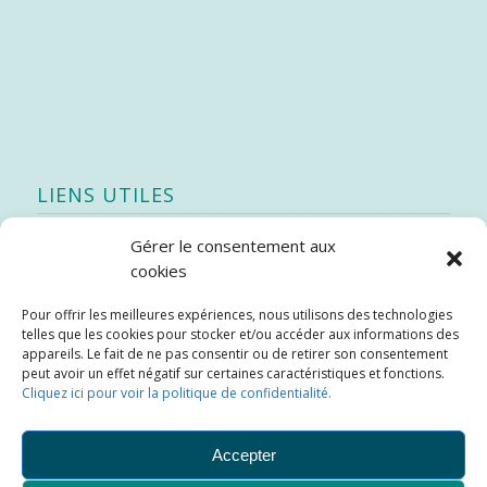
LIENS UTILES
Gérer le consentement aux
Quoi de neuf
cookies
SEAO
Pour offrir les meilleures expériences, nous utilisons des technologies
Stratégie québécoise d’économie d’eau potable
telles que les cookies pour stocker et/ou accéder aux informations des
Bibliothèque
appareils. Le fait de ne pas consentir ou de retirer son consentement
peut avoir un effet négatif sur certaines caractéristiques et fonctions.
Météo locale
Cliquez ici pour voir la politique de confidentialité.
SOPFEU
Accepter