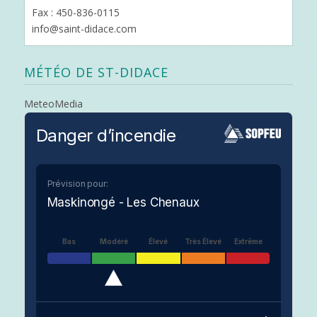
Fax : 450-836-0115
info@saint-didace.com
MÉTÉO DE ST-DIDACE
MeteoMedia
Danger d’incendie
Prévision pour:
Maskinongé - Les Chenaux
Bas
Modéré
Élevé
Très Élevé
Extrême