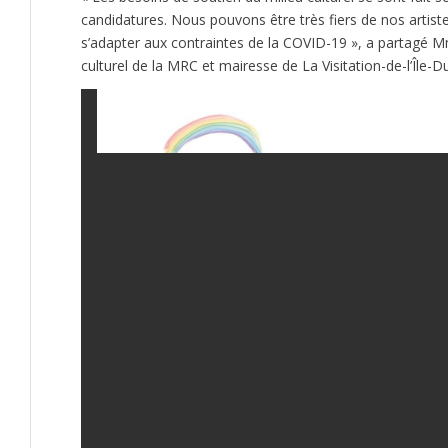
candidatures. Nous pouvons être très fiers de nos artiste
s’adapter aux contraintes de la COVID-19 », a partagé 
culturel de la MRC et mairesse de La Visitation-de-l’Île