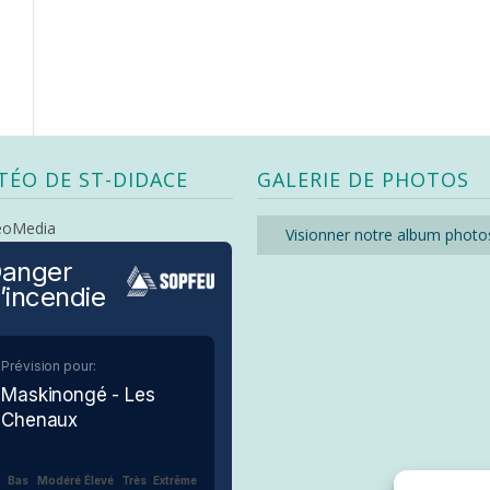
TÉO DE ST-DIDACE
GALERIE DE PHOTOS
eoMedia
Visionner notre album photo
anger
’incendie
Prévision pour:
Maskinongé - Les
Chenaux
Bas
Modéré
Élevé
Très
Extrême