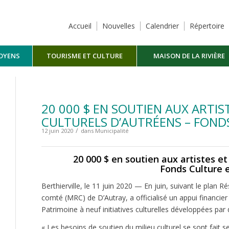
Accueil
Nouvelles
Calendrier
Répertoire
TOYENS
TOURISME ET CULTURE
MAISON DE LA RIVIÈRE
MASKINONGÉ
20 000 $ EN SOUTIEN AUX ARTI
CULTURELS D’AUTRÉENS – FOND
/
12 juin 2020
dans
Municipalité
20 000 $ en soutien aux artistes e
Fonds Culture 
Berthierville, le 11 juin 2020 — En juin, suivant le plan Ré
comté (MRC) de D’Autray, a officialisé un appui financie
Patrimoine à neuf initiatives culturelles développées par 
« Les besoins de soutien du milieu culturel se sont fait 