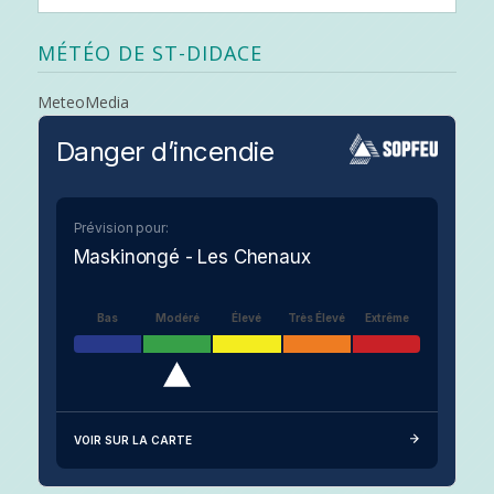
MÉTÉO DE ST-DIDACE
MeteoMedia
Danger d’incendie
Prévision pour:
Maskinongé - Les Chenaux
Bas
Modéré
Élevé
Très Élevé
Extrême
VOIR SUR LA CARTE