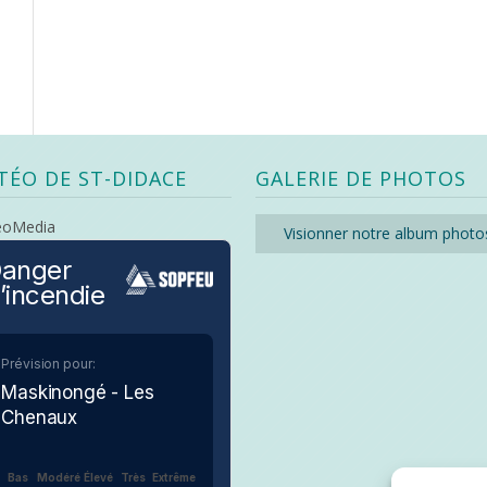
TÉO DE ST-DIDACE
GALERIE DE PHOTOS
eoMedia
Visionner notre album photo
anger
’incendie
Prévision pour:
Maskinongé - Les
Chenaux
Bas
Modéré
Élevé
Très
Extrême