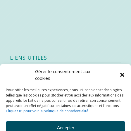
LIENS UTILES
Gérer le consentement aux
Quoi de neuf
cookies
SEAO
Pour offrir les meilleures expériences, nous utilisons des technologies
Stratégie québécoise d’économie d’eau potable
telles que les cookies pour stocker et/ou accéder aux informations des
Bibliothèque
appareils. Le fait de ne pas consentir ou de retirer son consentement
peut avoir un effet négatif sur certaines caractéristiques et fonctions.
Météo locale
Cliquez ici pour voir la politique de confidentialité.
SOPFEU
Accepter