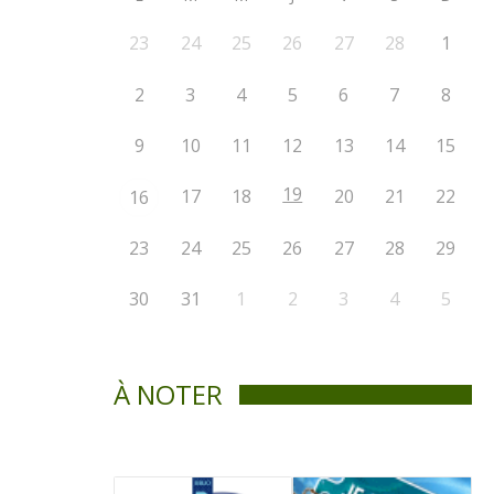
23
24
25
26
27
28
1
2
3
4
5
6
7
8
9
10
11
12
13
14
15
19
17
18
20
21
22
16
23
24
25
26
27
28
29
30
31
1
2
3
4
5
À NOTER