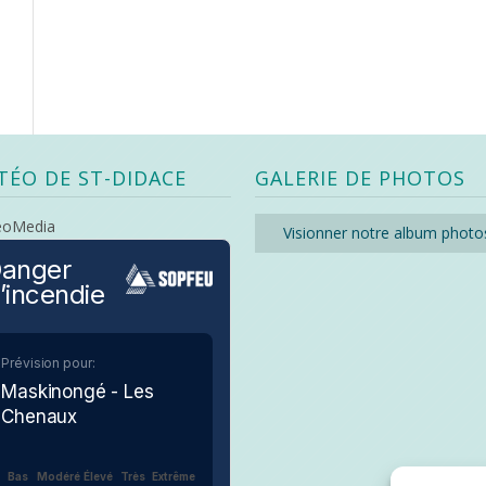
TÉO DE ST-DIDACE
GALERIE DE PHOTOS
eoMedia
Visionner notre album photo
anger
’incendie
Prévision pour:
Maskinongé - Les
Chenaux
Bas
Modéré
Élevé
Très
Extrême