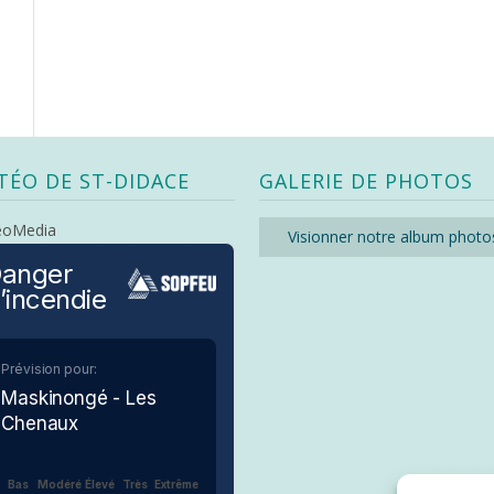
TÉO DE ST-DIDACE
GALERIE DE PHOTOS
eoMedia
Visionner notre album photo
anger
’incendie
Prévision pour:
Maskinongé - Les
Chenaux
Bas
Modéré
Élevé
Très
Extrême