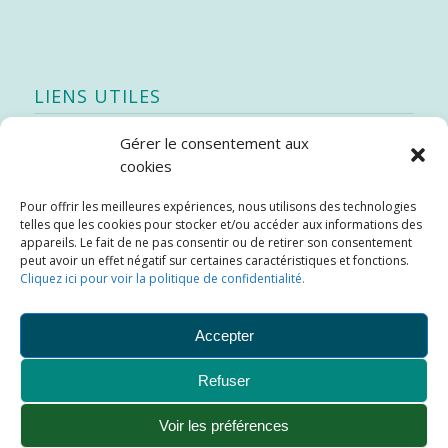
LIENS UTILES
Gérer le consentement aux
Quoi de neuf
cookies
SEAO
Pour offrir les meilleures expériences, nous utilisons des technologies
Stratégie québécoise d’économie d’eau potable
telles que les cookies pour stocker et/ou accéder aux informations des
Bibliothèque
appareils. Le fait de ne pas consentir ou de retirer son consentement
peut avoir un effet négatif sur certaines caractéristiques et fonctions.
Météo locale
Cliquez ici pour voir la politique de confidentialité.
SOPFEU
Accepter
Refuser
Municipalité de Saint-Didace -
Conception :
Kajoom.Ca
Voir les préférences