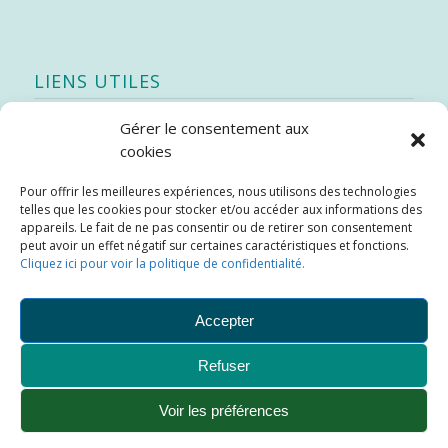
LIENS UTILES
Gérer le consentement aux
Quoi de neuf
cookies
SEAO
Pour offrir les meilleures expériences, nous utilisons des technologies
Stratégie québécoise d’économie d’eau potable
telles que les cookies pour stocker et/ou accéder aux informations des
Bibliothèque
appareils. Le fait de ne pas consentir ou de retirer son consentement
peut avoir un effet négatif sur certaines caractéristiques et fonctions.
Météo locale
Cliquez ici pour voir la politique de confidentialité.
SOPFEU
Accepter
Refuser
Municipalité de Saint-Didace -
Conception :
Kajoom.Ca
Voir les préférences
Ajouter aux favoris
Plan du site
Liens utiles