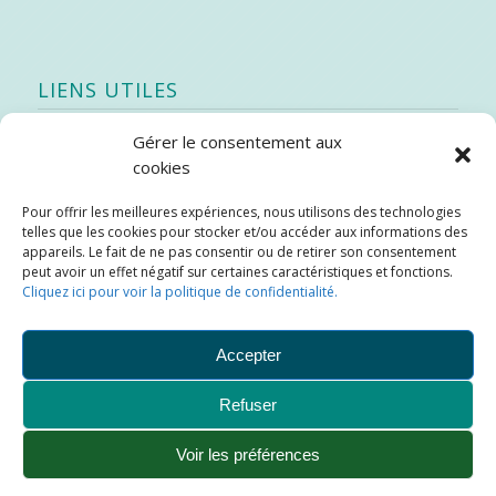
LIENS UTILES
Gérer le consentement aux
Quoi de neuf
cookies
SEAO
Pour offrir les meilleures expériences, nous utilisons des technologies
Stratégie québécoise d’économie d’eau potable
telles que les cookies pour stocker et/ou accéder aux informations des
Bibliothèque
appareils. Le fait de ne pas consentir ou de retirer son consentement
peut avoir un effet négatif sur certaines caractéristiques et fonctions.
Météo locale
Cliquez ici pour voir la politique de confidentialité.
SOPFEU
Accepter
Refuser
Municipalité de Saint-Didace -
Conception :
Kajoom.Ca
Voir les préférences
Ajouter aux favoris
Plan du site
Liens utiles