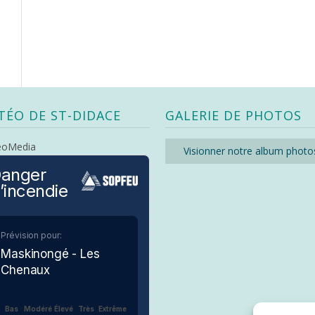
TÉO DE ST-DIDACE
GALERIE DE PHOTOS
eoMedia
Visionner notre album photo
anger
’incendie
Prévision pour:
Maskinongé - Les
Chenaux
Bas
Modéré
Élevé
Très
Extrême