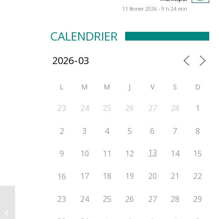
11 février 2026 - 9 h 24 min
CALENDRIER
L
M
M
J
V
S
D
23
24
25
26
27
28
1
2
3
4
5
6
7
8
13
9
10
11
12
14
15
17
18
19
20
21
22
16
23
24
25
26
27
28
29
Les auteurs de
D’Autray, d’Honoré
Beaugrand à Andrée