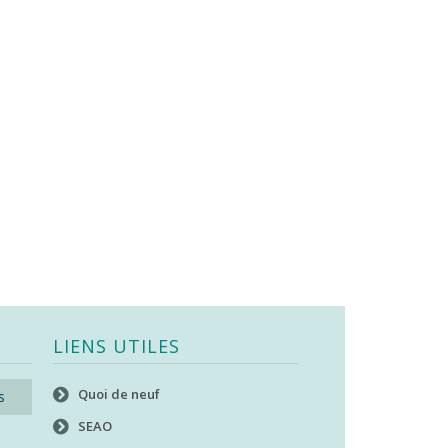
LIENS UTILES
Quoi de neuf
s
SEAO