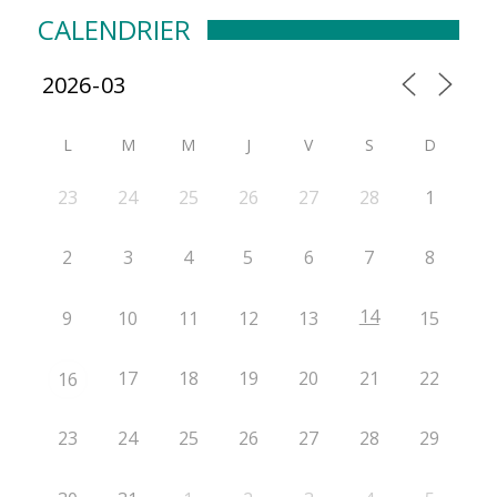
CALENDRIER
L
M
M
J
V
S
D
23
24
25
26
27
28
1
2
3
4
5
6
7
8
14
9
10
11
12
13
15
17
18
19
20
21
22
16
23
24
25
26
27
28
29