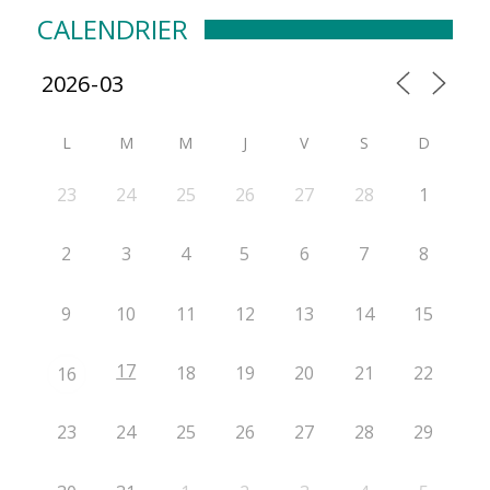
CALENDRIER
L
M
M
J
V
S
D
23
24
25
26
27
28
1
2
3
4
5
6
7
8
9
10
11
12
13
14
15
17
18
19
20
21
22
16
23
24
25
26
27
28
29