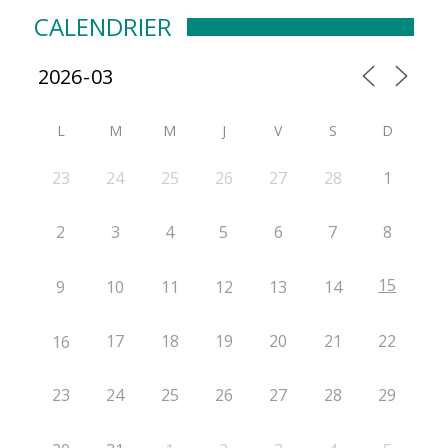
CALENDRIER
L
M
M
J
V
S
D
23
24
25
26
27
28
1
2
3
4
5
6
7
8
15
9
10
11
12
13
14
17
18
19
20
21
22
16
23
24
25
26
27
28
29