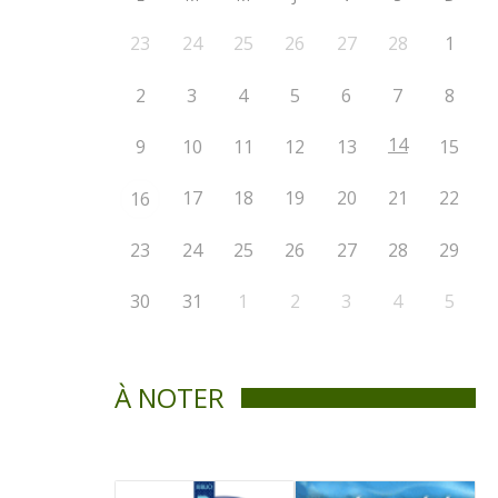
23
24
25
26
27
28
1
2
3
4
5
6
7
8
14
9
10
11
12
13
15
17
18
19
20
21
22
16
23
24
25
26
27
28
29
30
31
1
2
3
4
5
À NOTER