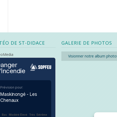
TÉO DE ST-DIDACE
GALERIE DE PHOTOS
eoMedia
Visionner notre album photo
anger
’incendie
Prévision pour:
Maskinongé - Les
Chenaux
Bas
Modéré
Élevé
Très
Extrême