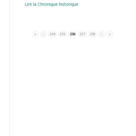
Lire la Chronique historique
«
‹
234
235
236
237
238
›
»