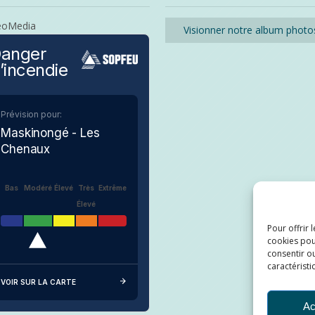
eoMedia
Visionner notre album photo
anger
’incendie
Prévision pour:
Maskinongé - Les
Chenaux
Bas
Modéré
Élevé
Très
Extrême
Élevé
Pour offrir 
cookies pou
consentir ou
caractéristi
VOIR SUR LA CARTE
Ac