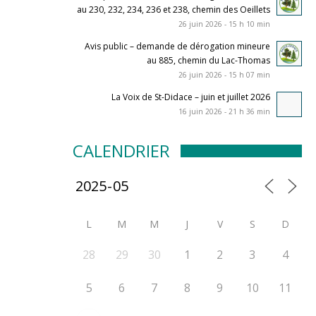
au 230, 232, 234, 236 et 238, chemin des Oeillets
26 juin 2026 - 15 h 10 min
Avis public – demande de dérogation mineure
au 885, chemin du Lac-Thomas
26 juin 2026 - 15 h 07 min
La Voix de St-Didace – juin et juillet 2026
16 juin 2026 - 21 h 36 min
CALENDRIER
L
M
M
J
V
S
D
28
29
30
1
2
3
4
5
6
7
8
9
10
11