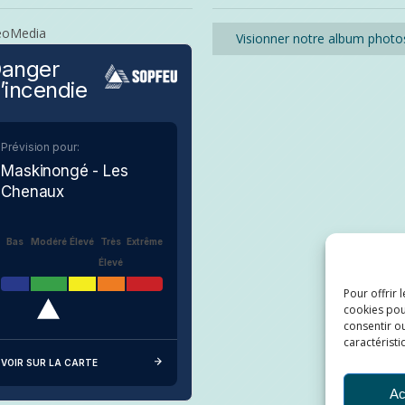
eoMedia
Visionner notre album photo
anger
’incendie
Prévision pour:
Maskinongé - Les
Chenaux
Bas
Modéré
Élevé
Très
Extrême
Élevé
Pour offrir 
cookies pou
consentir ou
caractéristi
VOIR SUR LA CARTE
Ac