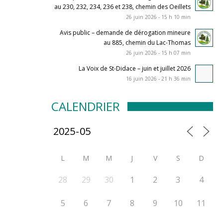
au 230, 232, 234, 236 et 238, chemin des Oeillets
26 juin 2026 - 15 h 10 min
Avis public – demande de dérogation mineure
au 885, chemin du Lac-Thomas
26 juin 2026 - 15 h 07 min
La Voix de St-Didace – juin et juillet 2026
16 juin 2026 - 21 h 36 min
CALENDRIER
L
M
M
J
V
S
D
28
29
30
1
2
3
4
5
6
7
8
9
10
11