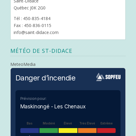
Saint-Didace
Québec J0K 2G0
Tél : 450-835-4184
Fax : 450-836-0115
info@saint-didace.com
MÉTÉO DE ST-DIDACE
MeteoMedia
Danger d’incendie
Prévision pour:
Maskinongé - Les Chenaux
Bas
Modéré
Élevé
Très Élevé
Extrême