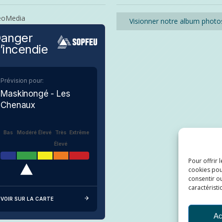
eoMedia
Visionner notre album photo
anger
’incendie
Prévision pour:
Maskinongé - Les
Chenaux
Bas
Modéré
Élevé
Très
Extrême
Élevé
Pour offrir 
cookies pou
consentir ou
caractéristi
VOIR SUR LA CARTE
Ac