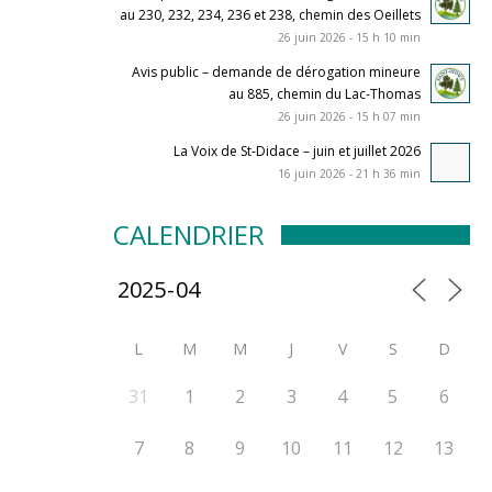
au 230, 232, 234, 236 et 238, chemin des Oeillets
26 juin 2026 - 15 h 10 min
Avis public – demande de dérogation mineure
au 885, chemin du Lac-Thomas
26 juin 2026 - 15 h 07 min
La Voix de St-Didace – juin et juillet 2026
16 juin 2026 - 21 h 36 min
CALENDRIER
L
M
M
J
V
S
D
31
1
2
3
4
5
6
7
8
9
10
11
12
13