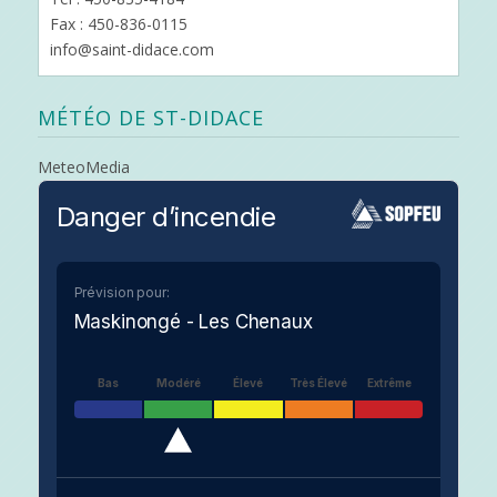
Fax : 450-836-0115
info@saint-didace.com
MÉTÉO DE ST-DIDACE
MeteoMedia
Danger d’incendie
Prévision pour:
Maskinongé - Les Chenaux
Bas
Modéré
Élevé
Très Élevé
Extrême