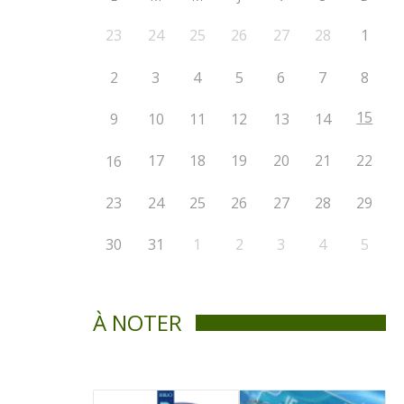
23
24
25
26
27
28
1
2
3
4
5
6
7
8
15
9
10
11
12
13
14
17
18
19
20
21
22
16
23
24
25
26
27
28
29
30
31
1
2
3
4
5
À NOTER