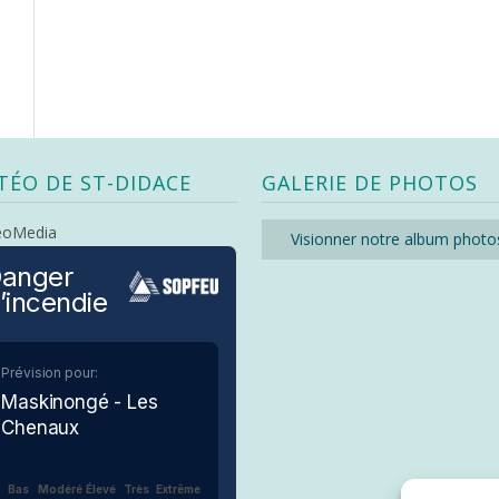
TÉO DE ST-DIDACE
GALERIE DE PHOTOS
eoMedia
Visionner notre album photo
anger
’incendie
Prévision pour:
Maskinongé - Les
Chenaux
Bas
Modéré
Élevé
Très
Extrême