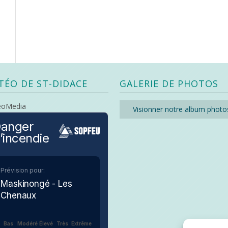
TÉO DE ST-DIDACE
GALERIE DE PHOTOS
eoMedia
Visionner notre album photo
anger
’incendie
Prévision pour:
Maskinongé - Les
Chenaux
Bas
Modéré
Élevé
Très
Extrême