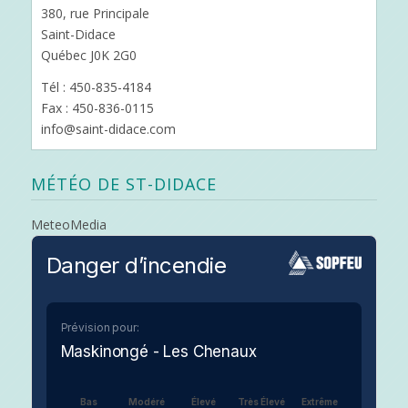
380, rue Principale
Saint-Didace
Québec J0K 2G0
Tél : 450-835-4184
Fax : 450-836-0115
info@saint-didace.com
MÉTÉO DE ST-DIDACE
MeteoMedia
Danger d’incendie
Prévision pour:
Maskinongé - Les Chenaux
Bas
Modéré
Élevé
Très Élevé
Extrême