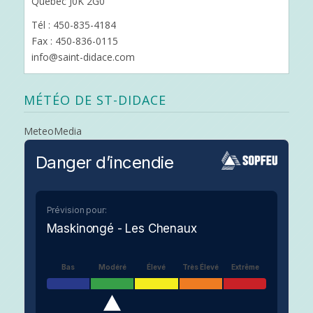
Québec J0K 2G0
Tél : 450-835-4184
Fax : 450-836-0115
info@saint-didace.com
MÉTÉO DE ST-DIDACE
MeteoMedia
Danger d’incendie
Prévision pour:
Maskinongé - Les Chenaux
Bas
Modéré
Élevé
Très Élevé
Extrême