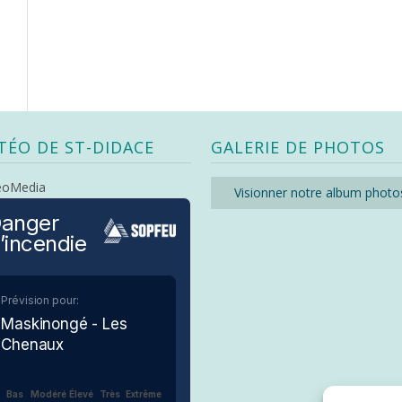
TÉO DE ST-DIDACE
GALERIE DE PHOTOS
eoMedia
Visionner notre album photo
anger
’incendie
Prévision pour:
Maskinongé - Les
Chenaux
Bas
Modéré
Élevé
Très
Extrême